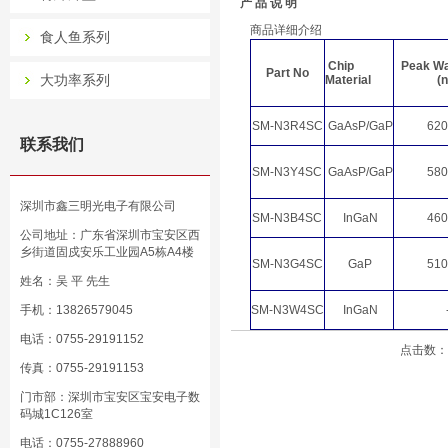
产 品 说 明
商品详细介绍
食人鱼系列
Chip
Peak Wa
Part No
大功率系列
Material
(
SM-N3R4SC
GaAsP/GaP
620
联系我们
SM-N3Y4SC
GaAsP/GaP
580
深圳市鑫三明光电子有限公司
SM-N3B4SC
InGaN
460
公司地址：广东省深圳市宝安区西
乡街道固戍安乐工业园A5栋A4楼
SM-N3G4SC
GaP
510
姓名：吴 平 先生
手机：13826579045
SM-N3W4SC
InGaN
电话：0755-29191152
点击数：3
传真：0755-29191153
门市部：深圳市宝安区宝安电子数
码城1C126室
电话：0755-27888960