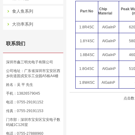
Chip
Peak Wa
食人鱼系列
Part No
Material
(
大功率系列
1.8R4SC
AlGaInP
620
1.8Y4SC
AlGaInP
580
联系我们
1.8B4SC
AlGaInP
460
深圳市鑫三明光电子有限公司
1.8G4SC
AlGaInP
510
公司地址：广东省深圳市宝安区西
乡街道固戍安乐工业园A5栋A4楼
1.8W4SC
AlGaInP
姓名：吴 平 先生
手机：13826579045
点击数：
电话：0755-29191152
传真：0755-29191153
门市部：深圳市宝安区宝安电子数
码城1C126室
电话：0755-27888960