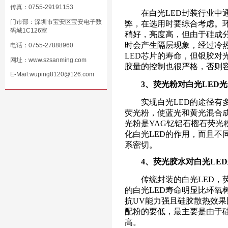
传真：0755-29191153
在白光LED封装行业中通
门市部：深圳市宝安区宝安电子数
弊，在选用时要综合考虑。
码城1C126室
稍好，亮度高，但由于硅成
时会产生隔层现象，经过冷
电话：0755-27888960
LED芯片的寿命，但银胶
网址：
www.szsanming.com
胶量的控制也很严格，否则
E-Mail:wuping8120@126.com
3、荧光粉对白光LED
实现白光LED的途径有多
荧光粉，使蓝光和黄光混合
光粉是YAG钇铝石榴石荧光
化白光LED的作用，而且
系密切。
4、荧光胶水对白光LED
传统封装的白光LED，荧
的白光LED寿命明显比环氧
抗UV能力强且硅胶散热效
配粉的要低，最主要是由于硅胶的
高。