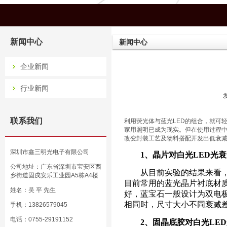
新闻中心
新闻中心
企业新闻
行业新闻
联系我们
利用荧光体与蓝光LED的组合，就可
家用照明已成为现实。但在使用过程
改变封装工艺及物料搭配开发出低衰减
深圳市鑫三明光电子有限公司
1、晶片对白光LED光衰
公司地址：广东省深圳市宝安区西
从目前实验的结果来看，晶
乡街道固戍安乐工业园A5栋A4楼
目前常用的蓝光晶片衬底材
姓名：吴 平 先生
好，蓝宝石一般设计为双电
相同时，尺寸大小不同衰减
手机：13826579045
电话：0755-29191152
2、固晶底胶对白光LED